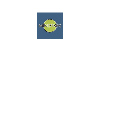
trekking - meditazione -
mindfulness - natura
viaggi spirituali
parliamo fluentemente
inglese e francese