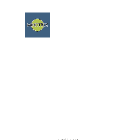
trekking - meditazione - min
viaggi spiritua
parliamo fluentemente ing
Home
Viaggi 2026
Escursioni 2026
Blog
Terapi