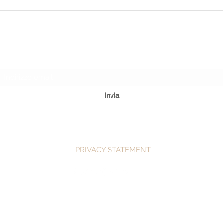
Caffè
l’ene
Modulo di iscrizione
Invia
PRIVACY STATEMENT
©2020, Guido Freddi.