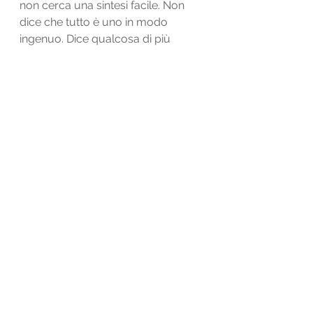
non cerca una sintesi facile. Non 
dice che tutto è uno in modo 
ingenuo. Dice qualcosa di più 
difficile: che l’umano è fatto di 
contraddizioni inseparabili, e che 
solo un pensiero capace di restare 
dentro questa complessità può 
ancora dire qualcosa di vero.
Forse per questo la sua opera non 
è soltanto teorica. È etica.
In un’epoca che semplifica, Morin 
ha insegnato a non semplificare. In 
un’epoca che separa, ha insegnato 
a collegare. In un’epoca che riduce 
l’uomo a funzione, prestazione, 
identità o algoritmo, ha ricordato 
che l’essere umano resta un 
vivente enigmatico: biologico e 
poetico, razionale e fragile, 