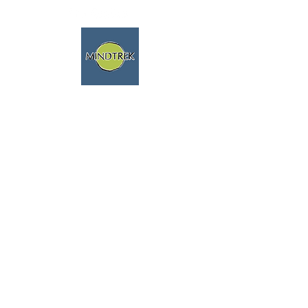
trekking - meditazione -
mindfulness - natura
viaggi spirituali
parliamo fluentemente
inglese e francese