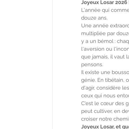
Joyeux Losar 2026 !
L'année qui commen
douze ans.
Une année extraord
multipliée par douz
y a un bémol : chaq
l'aversion ou l'inc
que jamais, il vaut 
pensons.
Il existe une bousso
génie. En tibétain,
d'agir, considère 
ceux qui nous entou
C'est le cœur des g
peut cultiver, en d
croiser notre chemi
Joyeux Losar, et qu