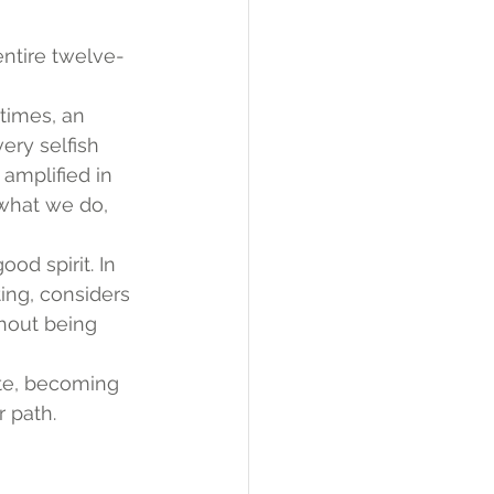
entire twelve-
times, an 
ery selfish 
amplified in 
 what we do, 
good spirit. In 
ing, considers 
hout being 
ate, becoming 
 path.