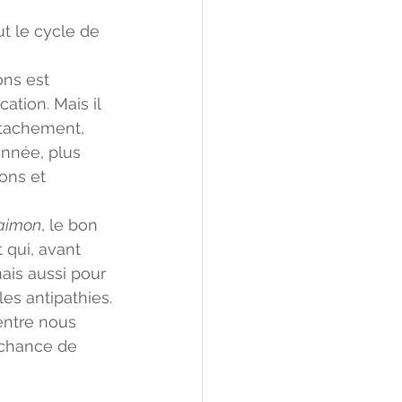
t le cycle de 
ns est 
tion. Mais il 
ttachement, 
nnée, plus 
ons et 
aimon
, le bon 
 qui, avant 
is aussi pour 
es antipathies.
entre nous 
 chance de 