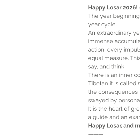
Happy Losar 2026! 
The year beginning 
year cycle.
An extraordinary yea
immense accumulatio
action, every impul
equal measure. This
say, and think.
There is an inner c
Tibetan it is called 
the consequences — 
swayed by personal l
It is the heart of g
a guide and an exa
Happy Losar, and m
———