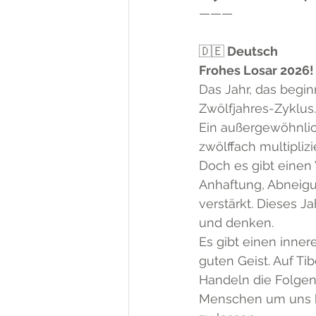
———
🇩🇪
 Deutsch
Frohes Losar 2026!
Das Jahr, das begin
Zwölfjahres-Zyklus.
Ein außergewöhnlich
zwölffach multipli
Doch es gibt einen 
Anhaftung, Abneigu
verstärkt. Dieses J
und denken.
Es gibt einen inner
guten Geist. Auf Tib
Handeln die Folgen 
Menschen um uns h