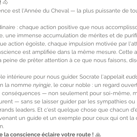
 
🐴
ce est l'Année du Cheval — la plus puissante de tou
inaire : chaque action positive que nous accomplisso
e, une immense accumulation de mérites et de purifica
ue action égoïste, chaque impulsion motivée par l'a
onscience est amplifiée dans la même mesure. Cette a
la peine de prêter attention à ce que nous faisons, dis
le intérieure pour nous guider. Socrate l'appelait 
eud
 on la nomme 
nyingje
, le cœur noble : un regard ouvert
les conséquences — non seulement pour soi-même, ma
rent — sans se laisser guider par les sympathies ou l
rands leaders. Et c'est quelque chose que chacun d'
evenant un guide et un exemple pour ceux qui ont la
n.
e la conscience éclaire votre route !
 🙏