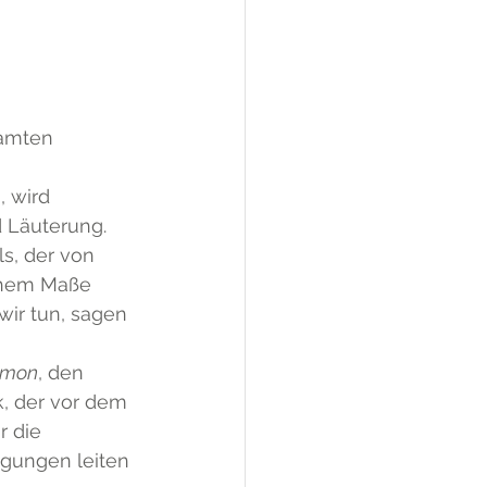
samten 
 wird 
 Läuterung. 
s, der von 
chem Maße 
wir tun, sagen 
imon
, den 
ck, der vor dem 
r die 
gungen leiten 