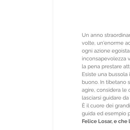
Un anno straordinar
volte, un'enorme ac
ogni azione egoist
inconsapevolezza vi
la pena prestare at
Esiste una bussola 
buono. In tibetano s
agire, considera le
lasciarsi guidare da
È il cuore dei gran
guida ed esempio pe
Felice Losar, e che