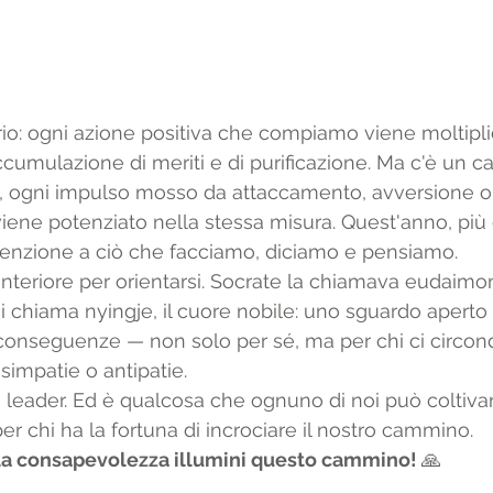
io: ogni azione positiva che compiamo viene moltipli
cumulazione di meriti e di purificazione. Ma c'è un c
a, ogni impulso mosso da attaccamento, avversione o
ene potenziato nella stessa misura. Quest'anno, più 
tenzione a ciò che facciamo, diciamo e pensiamo.
interiore per orientarsi. Socrate la chiamava eudaimo
i chiama nyingje, il cuore nobile: uno sguardo aperto 
 conseguenze — non solo per sé, ma per chi ci circo
 simpatie o antipatie.
di leader. Ed è qualcosa che ognuno di noi può coltiva
r chi ha la fortuna di incrociare il nostro cammino.
 la consapevolezza illumini questo cammino! 
🙏