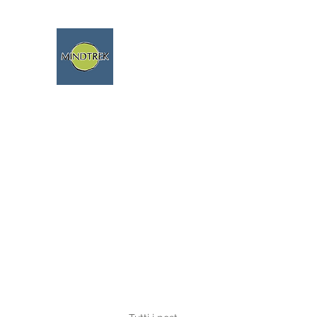
trekking - meditazione - min
viaggi spiritua
parliamo fluentemente ing
Home
Viaggi 2026
Escursioni 2026
Blog
Terapi