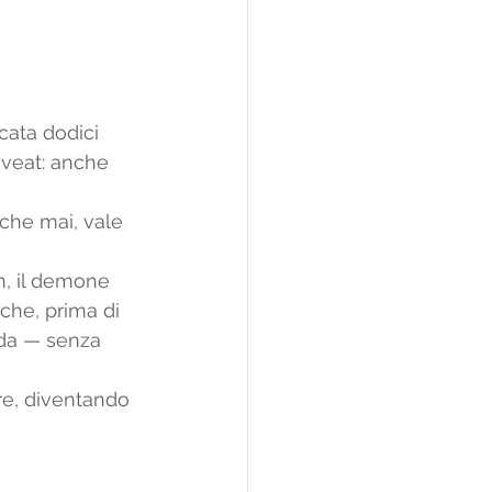
cata dodici 
aveat: anche 
 
che mai, vale 
n, il demone 
che, prima di 
nda — senza 
re, diventando 