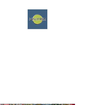
Randonnée, méditation, nature,
voyages spirituels
Nous parlons français!