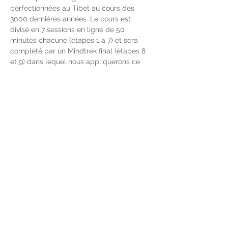
perfectionnées au Tibet au cours des 
3000 dernières années. Le cours est 
divisé en 7 sessions en ligne de 50 
minutes chacune (étapes 1 à 7) et sera 
complété par un Mindtrek final (étapes 8 
et 9) dans lequel nous appliquerons ce 
que nous avons appris dans un 
environnement naturel particulièrement 
propice. Le but ultime est d’intégrer ces 
pratiques dans votre quotidien pour 
soulager le stress et prendre des 
décisions avec plus de clarté.
Partager cet événement