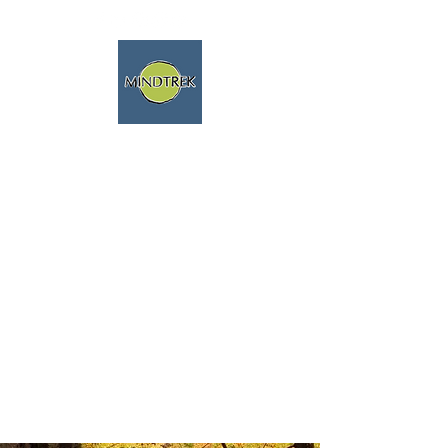
Randonnée, méditation, nature,
voyages spirituels
Nous parlons français!