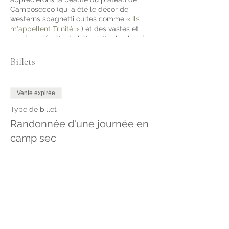
Camposecco (qui a été le décor de
westerns spaghetti cultes comme
« Ils
m'appellent Trinité »
) et des vastes et
magiques forêts de hêtres. Sur le chemin
du retour, nous visiterons une ancienne
ville fantôme. Le mont Simbruini est habité
Billets
par des loups, des ours, des aigles royaux,
des griffons, des cerfs, des sangliers et de
nombreux autres animaux. Campotosto
Vente expirée
est une zone de pâturage pour l'élevage
traditionnel de moutons, de vaches et de
Type de billet
chevaux, où ils vivent sans clôtures.
Randonnée d'une journée en
camp sec
Plus d'info
Prix
25,00 €