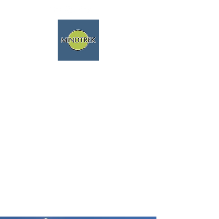
Randonnée, méditation, nature,
voyages spirituels
Nous parlons français!