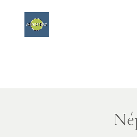
Randonnée, méditation, nature, 
Nous parlons franç
Home
Nuova pagina
Nuova pagina
Nuova pagin
Nép