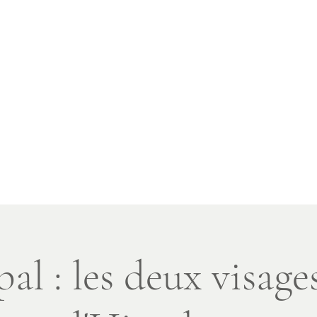
voyages spirituels
ais!
a
Landing Page
Rando en journée
Voyages
Altro
al : les deux visage