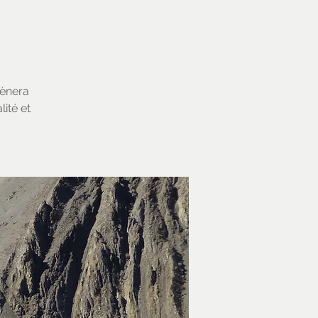
mènera
lité et