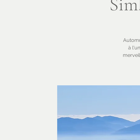
Simb
Automne
à l'u
merveil