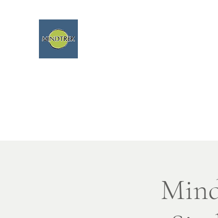
Randonnée, méditation, nature, 
Nous parlons franç
Home
Nuova pagina
Nuova pagina
Nuova pagin
Mind