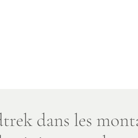
voyages spirituels
ais!
a
Landing Page
Rando en journée
Voyages
Altro
trek dans les mont