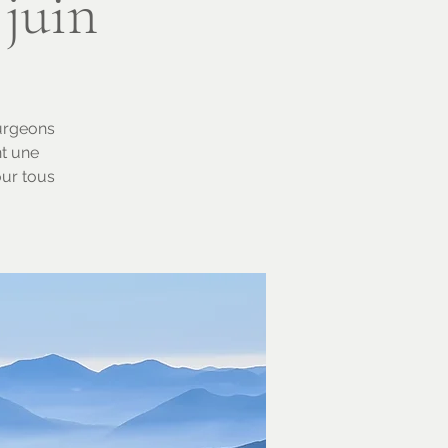
 juin
ourgeons
nt une
our tous