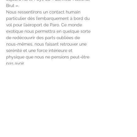
Brut ».
Nous ressentirons un contact humain 
particulier dès l’embarquement à bord du 
vol pour l’aéroport de Paro. Ce monde 
exotique nous permettra en quelque sorte 
de redécouvrir des parts oubliées de 
nous-mêmes, nous faisant retrouver une 
sérénité et une force intérieure et 
physique que nous ne pensions peut-être 
pas avoir.
Si vous êtes intéressé...envoyez-moi un 
message ! +39 3477998979 (WhatsApp)
Afficher plus
Partager cet événement