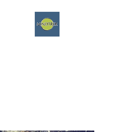
Randonnée, méditation, nature,
voyages spirituels
Nous parlons français!