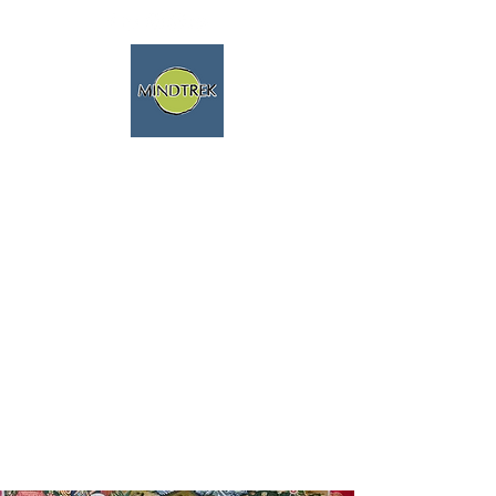
Trekking y meditación - Viajes
espirituales - Mindfulness y
naturaleza