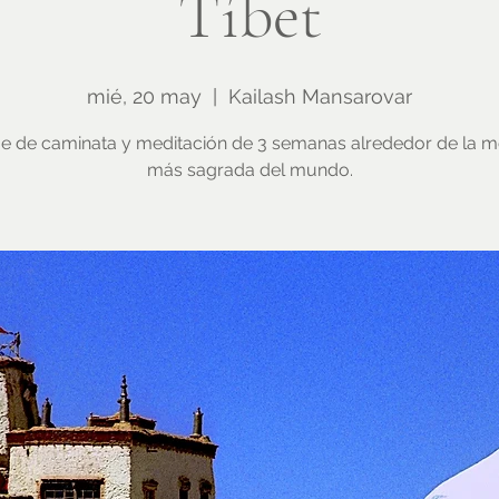
Tíbet
mié, 20 may
  |  
Kailash Mansarovar
je de caminata y meditación de 3 semanas alrededor de la 
más sagrada del mundo.