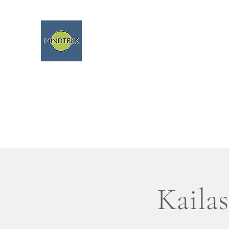
Trekking y meditación - Viajes espirituale
Home
Nuova pagina
Nuova pagina
Nuova pagin
Kaila