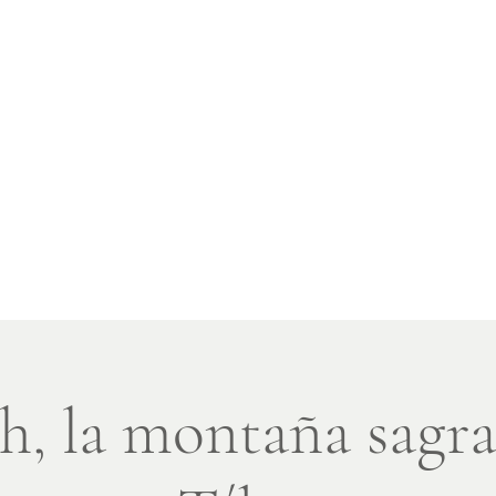
s - Mindfulness y naturaleza
a
Landing Page
Paseos
Viajes
Libro
Blog
Altro
sh, la montaña sagra